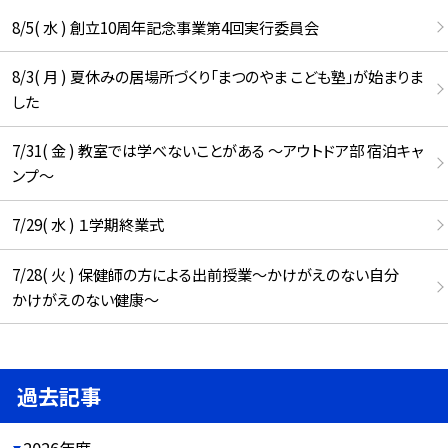
8/5( 水 ) 創立10周年記念事業第4回実行委員会
8/3( 月 ) 夏休みの居場所づくり「まつのやま こども塾」が始まりま
した
7/31( 金 ) 教室では学べないことがある ～アウトドア部 宿泊キャ
ンプ～
7/29( 水 ) １学期終業式
7/28( 火 ) 保健師の方による出前授業～かけがえのない自分
かけがえのない健康～
過去記事