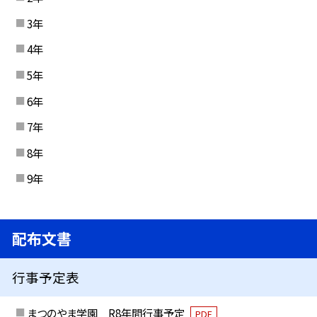
3年
4年
5年
6年
7年
8年
9年
配布文書
行事予定表
まつのやま学園 R8年間行事予定
PDF