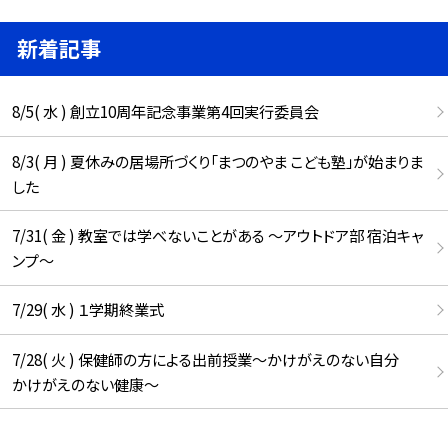
新着記事
8/5( 水 ) 創立10周年記念事業第4回実行委員会
8/3( 月 ) 夏休みの居場所づくり「まつのやま こども塾」が始まりま
した
7/31( 金 ) 教室では学べないことがある ～アウトドア部 宿泊キャ
ンプ～
7/29( 水 ) １学期終業式
7/28( 火 ) 保健師の方による出前授業～かけがえのない自分
かけがえのない健康～