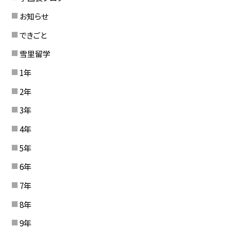
お知らせ
できごと
雪里留学
1年
2年
3年
4年
5年
6年
7年
8年
9年