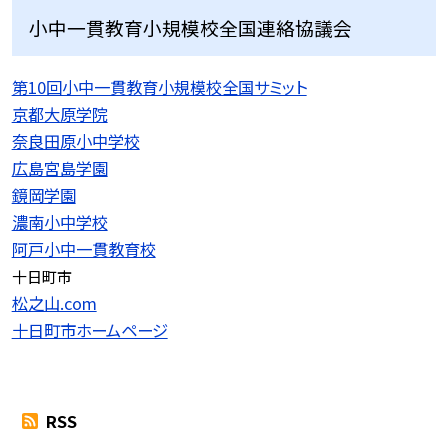
小中一貫教育小規模校全国連絡協議会
第10回小中一貫教育小規模校全国サミット
京都大原学院
奈良田原小中学校
広島宮島学園
鏡岡学園
濃南小中学校
阿戸小中一貫教育校
十日町市
松之山.com
十日町市ホームページ
RSS