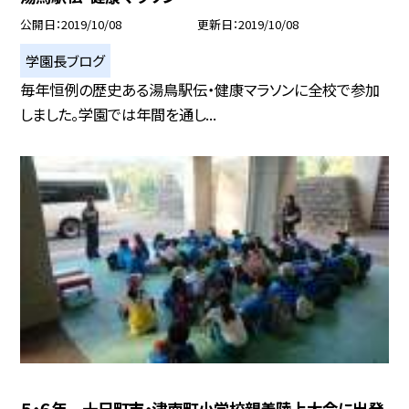
公開日
2019/10/08
更新日
2019/10/08
学園長ブログ
毎年恒例の歴史ある湯鳥駅伝・健康マラソンに全校で参加
しました。学園では年間を通し...
５・６年 十日町市・津南町小学校親善陸上大会に出発