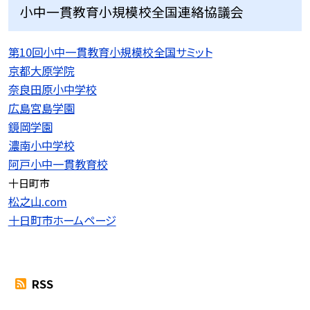
小中一貫教育小規模校全国連絡協議会
第10回小中一貫教育小規模校全国サミット
京都大原学院
奈良田原小中学校
広島宮島学園
鏡岡学園
濃南小中学校
阿戸小中一貫教育校
十日町市
松之山.com
十日町市ホームページ
RSS