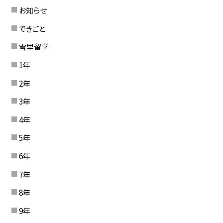
お知らせ
できごと
雪里留学
1年
2年
3年
4年
5年
6年
7年
8年
9年