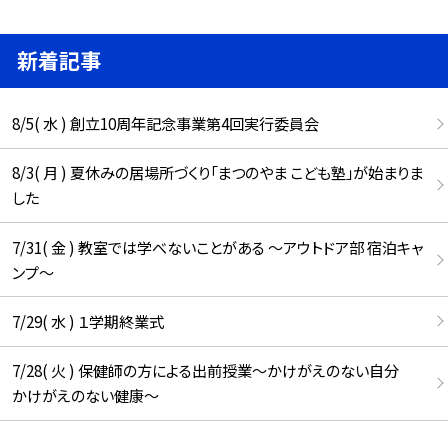
新着記事
8/5( 水 ) 創立10周年記念事業第4回実行委員会
8/3( 月 ) 夏休みの居場所づくり「まつのやま こども塾」が始まりま
した
7/31( 金 ) 教室では学べないことがある ～アウトドア部 宿泊キャ
ンプ～
7/29( 水 ) １学期終業式
7/28( 火 ) 保健師の方による出前授業～かけがえのない自分
かけがえのない健康～