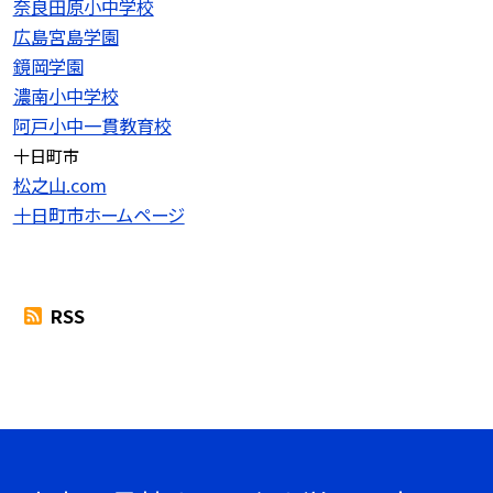
奈良田原小中学校
広島宮島学園
鏡岡学園
濃南小中学校
阿戸小中一貫教育校
十日町市
松之山.com
十日町市ホームページ
RSS