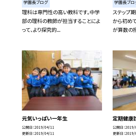
学園長ブログ
学園長ブロ
理科は専門性の高い教科です。中学
ステップ期
部の理科の教師が担当することによ
から初め
って、より探究的...
が算数の授
元気いっぱい一年生
定期健康
公開日
2019/04/11
公開日
2019/
更新日
2019/04/11
更新日
2019/