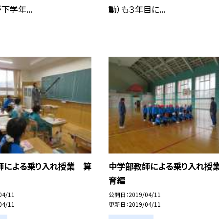
下学年...
動）も３年目に...
師による乗り入れ授業 算
中学部教師による乗り入れ授
育編
04/11
公開日
2019/04/11
04/11
更新日
2019/04/11