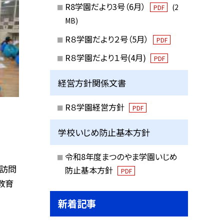
R8学園だより3号（6月）
(2
PDF
MB)
R８学園だより２号（5月）
PDF
R８学園だより１号(4月)
PDF
経営方針関係文書
R８学園経営方針
問
PDF
学校いじめ防止基本方針
令和8年度まつのやま学園いじめ
を訪問
防止基本方針
PDF
教育
新着記事