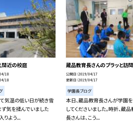
え間近の校庭
蔵品教育長さんのプラッと訪
04/18
公開日
2019/04/17
04/18
更新日
2019/04/17
グ
学園長ブログ
って気温の低い日が続き雪
本日、蔵品教育長さんが学園
まず気を揉んでいました
してくださいました。時折、蔵品
りよう...
長さんは、こう...