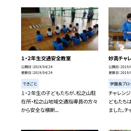
１・２年生交通安全教室
妙高チャ
公開日
2019/04/24
公開日
2019/
更新日
2019/04/24
更新日
2019/
できごと
学園長ブロ
１・２年生の子どもたちが、松之山駐
チャレン
在所・松之山地域交通指導員の方々
どもたち
から安全な横断...
ました。チャ