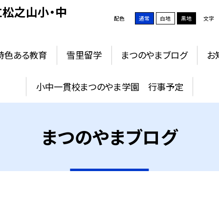
松之山小・中
配色
通常
白地
黒地
文字
特色ある教育
雪里留学
まつのやまブログ
お
小中一貫校まつのやま学園 行事予定
まつのやまブログ