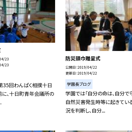
室
防災頭巾贈呈式
04/23
04/23
公開日
2019/04/22
更新日
2019/04/22
学園長ブログ
日）第35回わんぱく相撲十日
学園では「自分の命は、自分で
前に、十日町青年会議所の
自然災害発生時等に起きてい
.
況を判断し、自分...