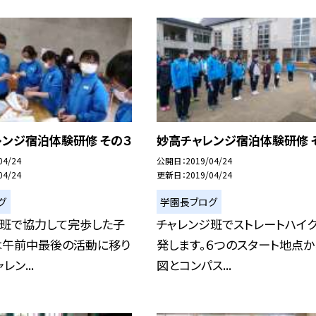
レンジ宿泊体験研修 その３
妙高チャレンジ宿泊体験研修 
04/24
公開日
2019/04/24
04/24
更新日
2019/04/24
グ
学園長ブログ
ジ班で協力して完歩した子
チャレンジ班でストレートハイ
は午前中最後の活動に移り
発します。６つのスタート地点か
レン...
図とコンパス...