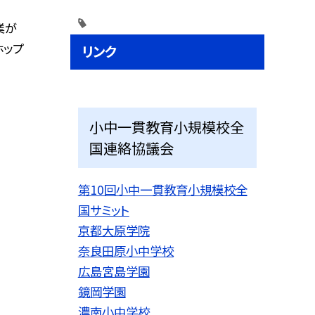
業が
ホップ
リンク
小中一貫教育小規模校全
国連絡協議会
第10回小中一貫教育小規模校全
国サミット
京都大原学院
奈良田原小中学校
広島宮島学園
鏡岡学園
濃南小中学校