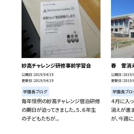
妙高チャレンジ研修事前学習会
春 雪消
公開日
2019/04/19
公開日
2019/
更新日
2019/04/19
更新日
2019/
学園長ブログ
学園長ブロ
毎年恒例の妙高チャレンジ宿泊研修
４月に入
の期日が迫ってきました。５．６年生
消えが進
の子どもたちが...
が、今週に入