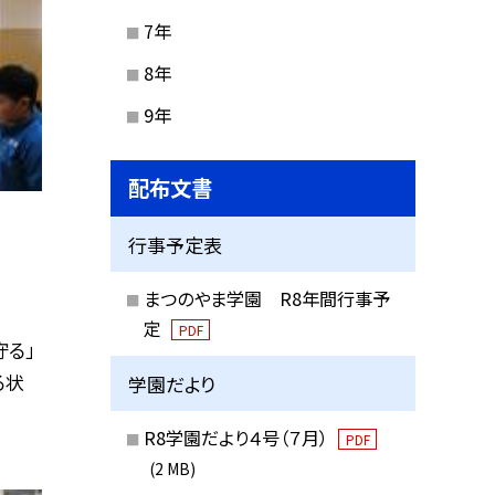
7年
8年
9年
配布文書
行事予定表
まつのやま学園 R8年間行事予
定
PDF
守る」
る状
学園だより
R8学園だより４号（７月）
PDF
(2 MB)