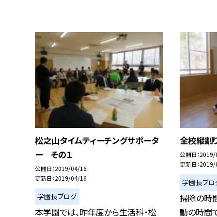
松之山タイムティーチングサポータ
全校縦割
ー その１
公開日
2019/
更新日
2019/
公開日
2019/04/16
更新日
2019/04/16
学園長ブロ
学園長ブログ
掃除の時
本学園では、昨年度から生活科・松
動の時間