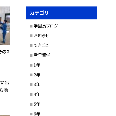
カテゴリ
学園長ブログ
お知らせ
できごと
その２
雪里留学
1年
2年
クに出
3年
ら地
4年
5年
6年