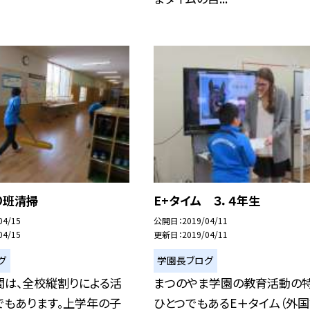
り班清掃
E+タイム ３．４年生
04/15
公開日
2019/04/11
04/15
更新日
2019/04/11
グ
学園長ブログ
間は、全校縦割りによる活
まつのやま学園の教育活動の
でもあります。上学年の子
ひとつでもあるE＋タイム（外