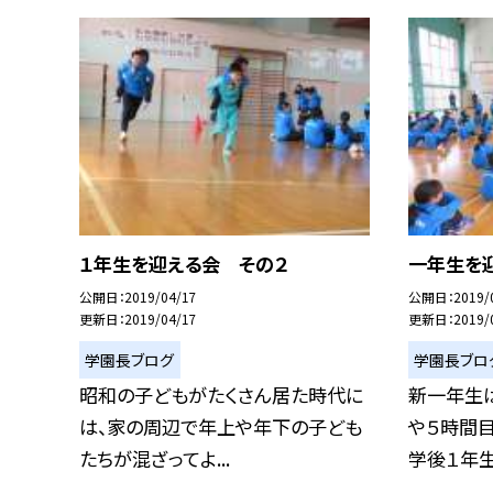
１年生を迎える会 その２
一年生を
公開日
2019/04/17
公開日
2019/
更新日
2019/04/17
更新日
2019/
学園長ブログ
学園長ブロ
昭和の子どもがたくさん居た時代に
新一年生
は、家の周辺で年上や年下の子ども
や５時間
たちが混ざってよ...
学後１年生