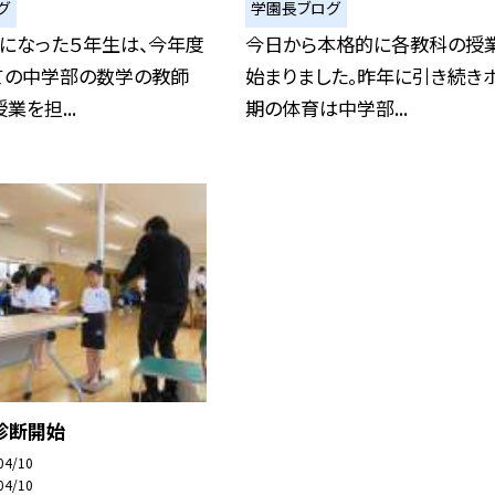
グ
学園長ブログ
になった５年生は、今年度
今日から本格的に各教科の授
ての中学部の数学の教師
始まりました。昨年に引き続き
業を担...
期の体育は中学部...
診断開始
04/10
04/10