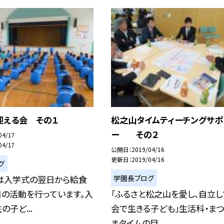
迎える会 その１
松之山タイムティーチングサポ
ー その２
04/17
04/17
公開日
2019/04/16
更新日
2019/04/16
グ
学園長ブログ
は入学式の翌日から給食
目の活動を行っています。入
「ふるさと松之山を愛し、自立し
の子ど...
会で生きる子ども」生活科・ま
まタイムの目...