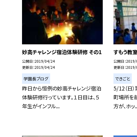
妙高チャレンジ宿泊体験研修 その1
すもう教
公開日
2019/04/24
公開日
2019/
更新日
2019/04/24
更新日
2019/
学園長ブログ
できごと
昨日から恒例の妙高チャレンジ宿泊
5/12（
体験研修行っています。１日目は、５
町場所を
年生がインフル...
方が、ホッ..