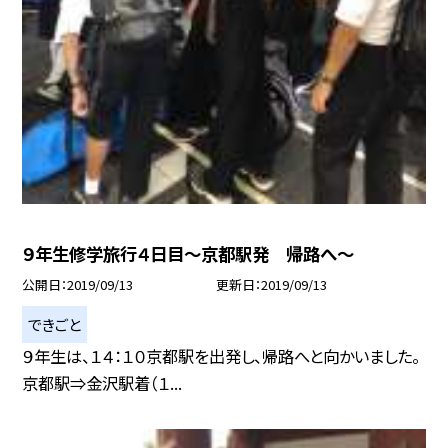
９年生修学旅行４日目〜京都駅発 帰路へ〜
公開日
2019/09/13
更新日
2019/09/13
できごと
９年生は、１４：１０京都駅を出発し、帰路へと向かいました。
京都駅⇒金沢駅着（１...