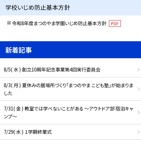
学校いじめ防止基本方針
令和8年度まつのやま学園いじめ防止基本方針
PDF
新着記事
8/5( 水 ) 創立10周年記念事業第4回実行委員会
8/3( 月 ) 夏休みの居場所づくり「まつのやま こども塾」が始まりま
した
7/31( 金 ) 教室では学べないことがある ～アウトドア部 宿泊キャ
ンプ～
7/29( 水 ) １学期終業式