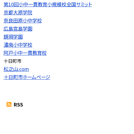
第10回小中一貫教育小規模校全国サミット
京都大原学院
奈良田原小中学校
広島宮島学園
鏡岡学園
濃南小中学校
阿戸小中一貫教育校
十日町市
松之山.com
十日町市ホームページ
RSS