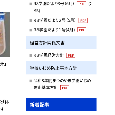
R8学園だより3号（6月）
(2
PDF
MB)
R８学園だより２号（5月）
PDF
R８学園だより１号(4月)
PDF
経営方針関係文書
R８学園経営方針
PDF
汁」
学校いじめ防止基本方針
令和8年度まつのやま学園いじめ
防止基本方針
PDF
た「体
新着記事
かす