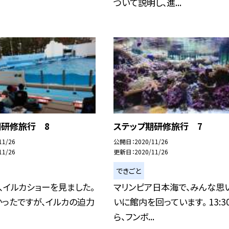
ついて説明し、進...
期研修旅行 8
ステップ期研修旅行 7
11/26
公開日
2020/11/26
11/26
更新日
2020/11/26
できごと
から、イルカショーを見ました。
マリンピア日本海で、みんな思
ったですが、イルカの迫力
いに館内を回っています。 13:3
ら、フンボ...