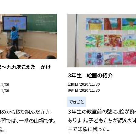
数〜九九をこえた かけ
３年生 絵画の紹介
公開日
2020/11/30
11/30
更新日
2020/11/30
11/30
できごと
３年生の教室前の壁に、絵が飾
初めから取り組んだ九九。
あります。子どもたちが読んだ
習では、一番の山場です。
中で印象に残った...
..