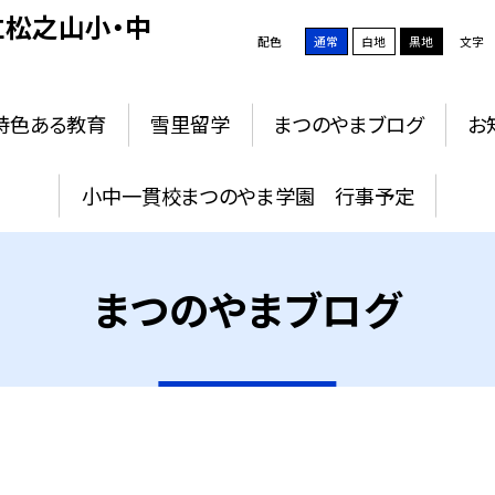
松之山小・中
配色
通常
白地
黒地
文字
特色ある教育
雪里留学
まつのやまブログ
お
小中一貫校まつのやま学園 行事予定
まつのやまブログ