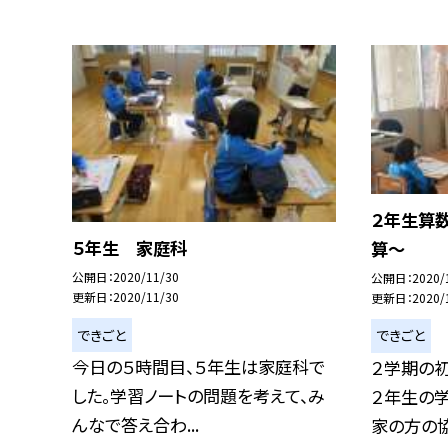
２年生算
５年生 家庭科
算〜
公開日
2020/11/30
公開日
2020/
更新日
2020/11/30
更新日
2020/
できごと
できごと
今日の５時間目、５年生は家庭科で
２学期の
した。学習ノートの問題を考えて、み
２年生の学
んなで答え合わ...
家の方の協.