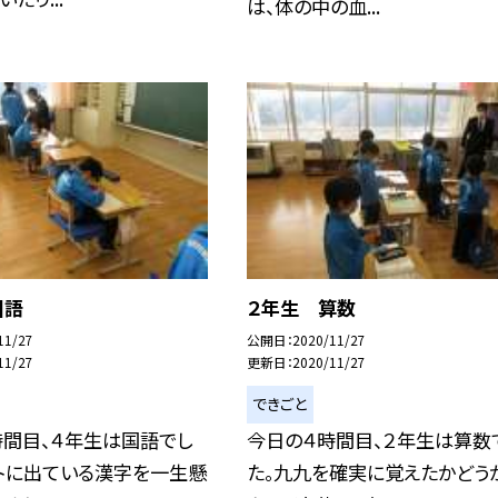
は、体の中の血...
国語
２年生 算数
11/27
公開日
2020/11/27
11/27
更新日
2020/11/27
できごと
時間目、４年生は国語でし
今日の４時間目、２年生は算数
ントに出ている漢字を一生懸
た。九九を確実に覚えたかどう