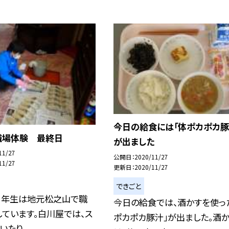
今日の給食には「体ポカポカ豚
職場体験 最終日
が出ました
11/27
公開日
2020/11/27
11/27
更新日
2020/11/27
できごと
８年生は地元松之山で職
今日の給食では、酒かすを使っ
ています。白川屋では、ス
ポカポカ豚汁」が出ました。酒
たり...