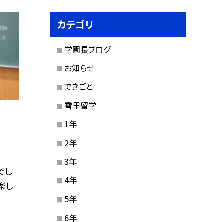
カテゴリ
学園長ブログ
お知らせ
できごと
雪里留学
1年
2年
3年
でし
4年
楽し
5年
6年