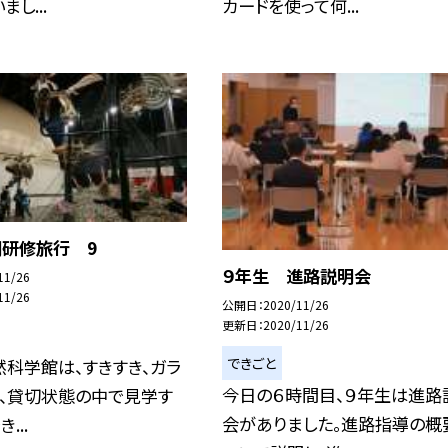
し...
カードを使って何...
期研修旅行 9
９年生 進路説明会
11/26
11/26
公開日
2020/11/26
更新日
2020/11/26
できごと
科学館は、すきすき、ガラ
今日の６時間目、９年生は進路
ぼ、貸切状態の中で見学す
会がありました。進路指導の概
...