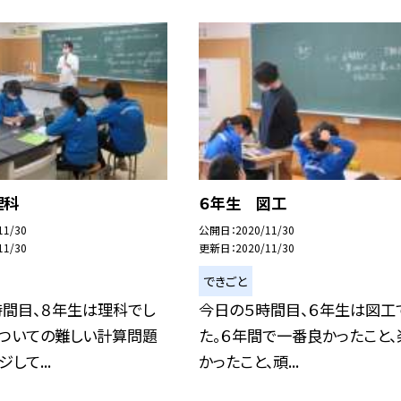
理科
６年生 図工
11/30
公開日
2020/11/30
11/30
更新日
2020/11/30
できごと
時間目、８年生は理科でし
今日の５時間目、６年生は図工
についての難しい計算問題
た。６年間で一番良かったこと、
して...
かったこと、頑...