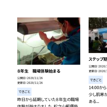
ステップ
公開日
2020/
８年生 職場体験始まる
更新日
2020/
公開日
2020/11/26
できごと
更新日
2020/11/26
14:00
できごと
少し肌寒か
昨日から延期していた８年生の職場
ある...
体験が始まりました。松之山郵便局、