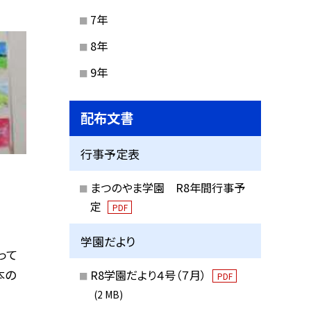
7年
8年
9年
配布文書
行事予定表
まつのやま学園 R8年間行事予
定
PDF
学園だより
って
本の
R8学園だより４号（７月）
PDF
(2 MB)