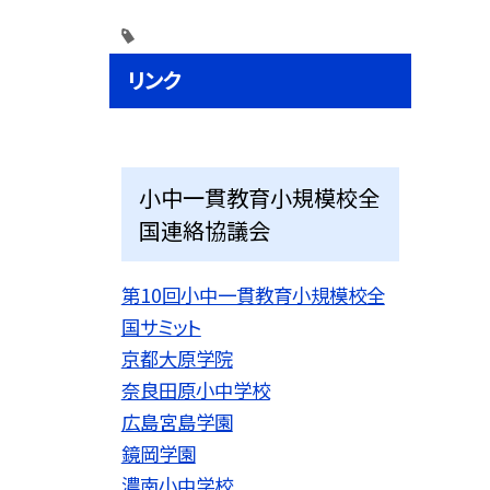
リンク
小中一貫教育小規模校全
国連絡協議会
第10回小中一貫教育小規模校全
国サミット
京都大原学院
奈良田原小中学校
広島宮島学園
鏡岡学園
濃南小中学校