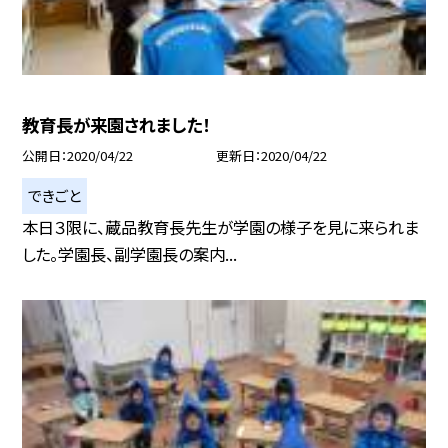
教育長が来園されました！
公開日
2020/04/22
更新日
2020/04/22
できごと
本日３限に、蔵品教育長先生が学園の様子を見に来られま
した。学園長、副学園長の案内...