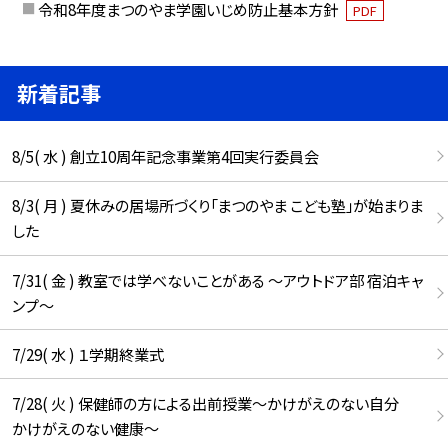
令和8年度まつのやま学園いじめ防止基本方針
PDF
新着記事
8/5( 水 ) 創立10周年記念事業第4回実行委員会
8/3( 月 ) 夏休みの居場所づくり「まつのやま こども塾」が始まりま
した
7/31( 金 ) 教室では学べないことがある ～アウトドア部 宿泊キャ
ンプ～
7/29( 水 ) １学期終業式
7/28( 火 ) 保健師の方による出前授業～かけがえのない自分
かけがえのない健康～