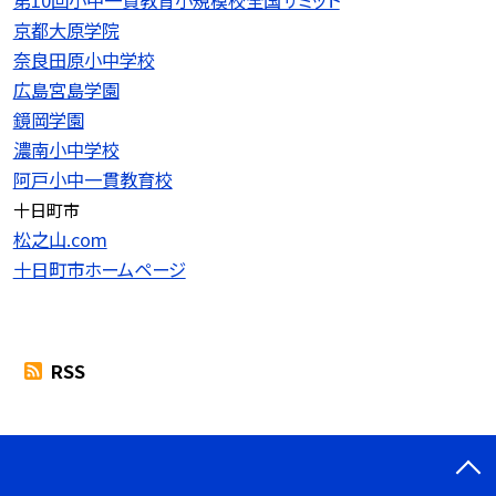
第10回小中一貫教育小規模校全国サミット
京都大原学院
奈良田原小中学校
広島宮島学園
鏡岡学園
濃南小中学校
阿戸小中一貫教育校
十日町市
松之山.com
十日町市ホームページ
RSS