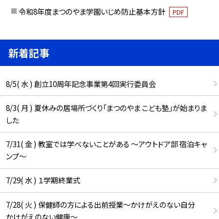
令和8年度まつのやま学園いじめ防止基本方針
PDF
新着記事
8/5( 水 ) 創立10周年記念事業第4回実行委員会
8/3( 月 ) 夏休みの居場所づくり「まつのやま こども塾」が始まりま
した
7/31( 金 ) 教室では学べないことがある ～アウトドア部 宿泊キャ
ンプ～
7/29( 水 ) １学期終業式
7/28( 火 ) 保健師の方による出前授業～かけがえのない自分
かけがえのない健康～