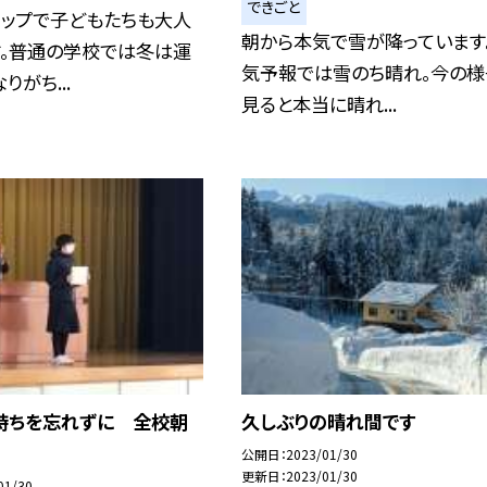
できごと
アップで子どもたちも大人
朝から本気で雪が降っています
す。普通の学校では冬は運
気予報では雪のち晴れ。今の様
りがち...
見ると本当に晴れ...
持ちを忘れずに 全校朝
久しぶりの晴れ間です
公開日
2023/01/30
更新日
2023/01/30
01/30