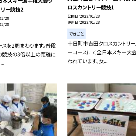
日本スキー選手権大会ク
ロスカントリー競技1
リー競技2
公開日
2023/01/28
01/28
更新日
2023/01/28
01/28
できごと
十日町市吉田クロスカントリー
ースを2周まわります。普段
ーコースにて全日本スキー大
の競技の3倍以上の距離に
われています。女...
..