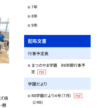
7年
8年
9年
配布文書
行事予定表
まつのやま学園 R8年間行事予
定
PDF
学園だより
R8学園だより４号（７月）
PDF
ーズ焼
(2 MB)
・豚