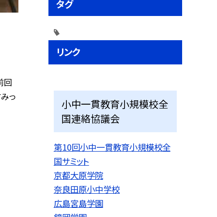
タグ
リンク
前回
すみっ
小中一貫教育小規模校全
国連絡協議会
第10回小中一貫教育小規模校全
国サミット
京都大原学院
奈良田原小中学校
広島宮島学園