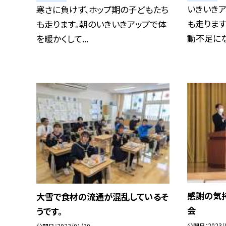
いきいき
寒さに負けず、ホップ期の子どもたち
も走りま
も走ります。朝のいきいきアップで体
動不足にな
を暖かくして...
感謝の気
大雪で食材の流通が混乱しているそ
会
うです。
公開日
2023/
公開日
2023/01/30