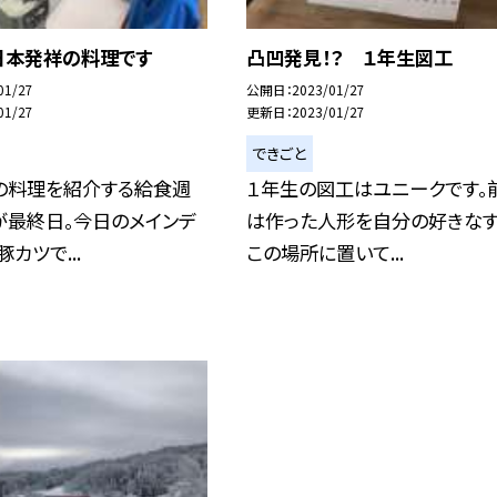
日本発祥の料理です
凸凹発見！？ １年生図工
01/27
公開日
2023/01/27
01/27
更新日
2023/01/27
できごと
の料理を紹介する給食週
１年生の図工はユニークです。
が最終日。今日のメインデ
は作った人形を自分の好きな
カツで...
この場所に置いて...