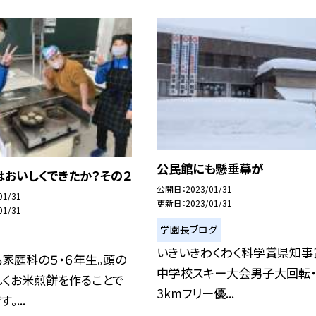
公民館にも懸垂幕が
はおいしくできたか？その２
公開日
2023/01/31
01/31
更新日
2023/01/31
01/31
学園長ブログ
いきいきわくわく科学賞県知事
家庭科の５・６年生。頭の
中学校スキー大会男子大回転
しくお米煎餅を作ることで
3kmフリー優...
。...