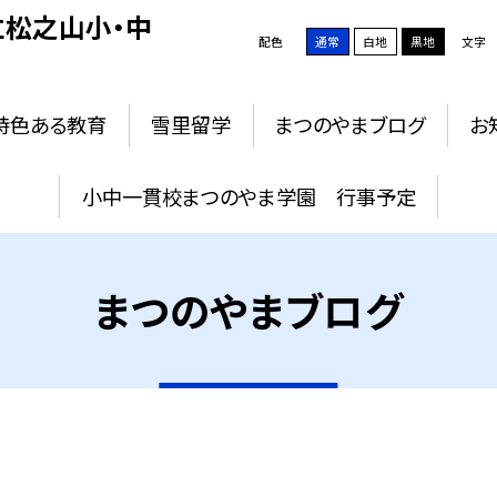
松之山小・中
配色
通常
白地
黒地
文字
特色ある教育
雪里留学
まつのやまブログ
お
小中一貫校まつのやま学園 行事予定
まつのやまブログ