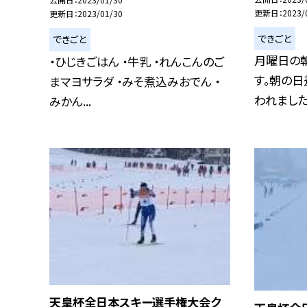
更新日
2023/
更新日
2023/01/30
できごと
できごと
月曜日の
・ひじきごはん ・牛乳 ・れんこんのご
す。朝の
まマヨサラダ ・みそ煮込みおでん ・
われました。
みかん...
天皇杯全日本スキー選手権大会ク