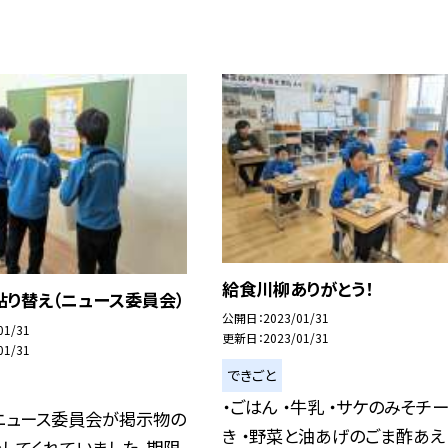
給食川柳ありがとう！
り替え（ニュース委員会）
公開日
2023/01/31
01/31
更新日
2023/01/31
01/31
できごと
・ごはん ・牛乳 ・サケのみそチ
ニュース委員会が掲示物の
き ・野菜と油あげのごま酢あえ 
してくれていました。期限