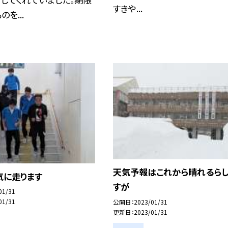
すきや...
を...
天気予報はこれから晴れるら
気に走ります
すが
01/31
01/31
公開日
2023/01/31
更新日
2023/01/31