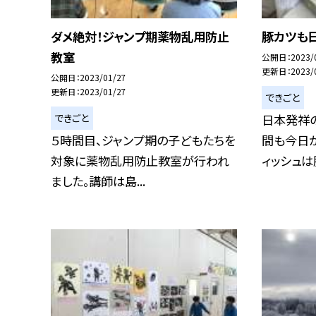
ダメ絶対！ジャンプ期薬物乱用防止
豚カツも
教室
公開日
2023/
更新日
2023/
公開日
2023/01/27
更新日
2023/01/27
できごと
できごと
日本発祥
５時間目、ジャンプ期の子どもたちを
間も今日
対象に薬物乱用防止教室が行われ
ィッシュは豚
ました。講師は島...