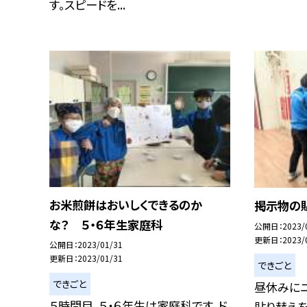
す。スピードを...
お米煎餅はおいしくできるのか
掲示物の貼
な？ ５・６年生家庭科
公開日
2023/
更新日
2023/
公開日
2023/01/31
更新日
2023/01/31
できごと
できごと
昼休みに
５時間目、５・６年生は家庭科です。ド
貼り替えを