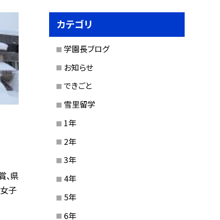
カテゴリ
学園長ブログ
お知らせ
できごと
雪里留学
1年
2年
3年
賞、県
4年
・女子
5年
6年