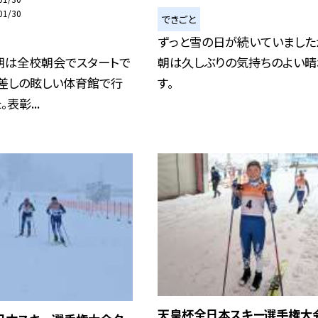
01/30
できごと
ずっと雪の日が続いていました
朝は全校朝会でスタートで
朝は久しぶりの気持ちのよい晴
日差しの眩しい体育館で行
す。
表彰...
天皇杯全日本スキー選手権大