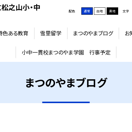
松之山小・中
配色
通常
白地
黒地
文字
特色ある教育
雪里留学
まつのやまブログ
お
小中一貫校まつのやま学園 行事予定
まつのやまブログ