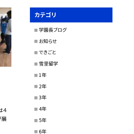
カテゴリ
学園長ブログ
お知らせ
できごと
雪里留学
1年
2年
3年
4年
は４
が展
5年
6年