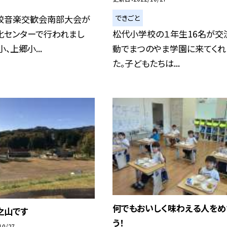
できごと
校音楽交歓会南部大会が
化センターで行われまし
松代小学校の１年生16名が交
、上郷小...
動でまつのやま学園に来てくれ
た。子どもたちは...
何でもおいしく味わえる人をめ
之山です
う！
10/27