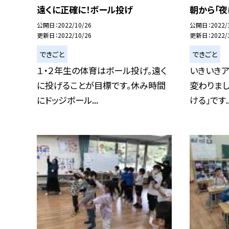
遠くに正確に！ボール投げ
朝から「夜
公開日
2022/10/26
公開日
2022/
更新日
2022/10/26
更新日
2022/
できごと
できごと
１・２年生の体育はボール投げ。遠く
いきいき
に投げることが目標です。休み時間
変わりまし
にドッジボール...
ける」です..