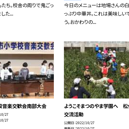
もたち。校舎の周りで鬼ごっ
今日のメニューは地場さんの
た...
っぷり中華丼。これは美味しい
う。おかわりの...
校音楽交歓会南部大会
ようこそまつのやま学園へ 松
交流活動
10/27
10/27
公開日
2022/10/27
更新日
2022/10/27