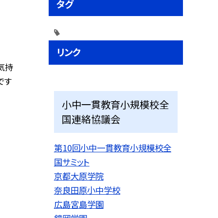
タグ
リンク
気持
です
小中一貫教育小規模校全
国連絡協議会
第10回小中一貫教育小規模校全
国サミット
京都大原学院
奈良田原小中学校
広島宮島学園