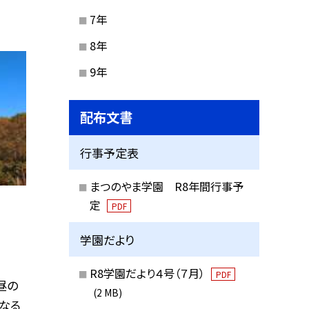
7年
8年
9年
配布文書
行事予定表
まつのやま学園 R8年間行事予
定
PDF
学園だより
R8学園だより４号（７月）
PDF
昼の
(2 MB)
なる