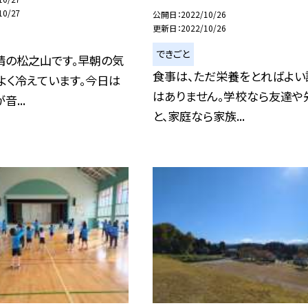
10/27
公開日
2022/10/26
更新日
2022/10/26
できごと
晴の松之山です。早朝の気
食事は、ただ栄養をとればよい
よく冷えています。今日は
はありません。学校なら友達や
音...
と、家庭なら家族...