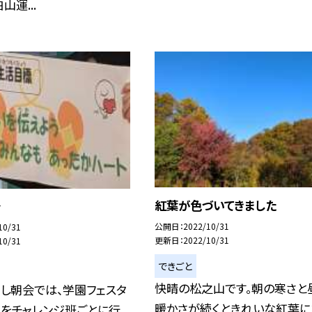
山運...
紅葉が色づいてきました
会
公開日
2022/10/31
10/31
更新日
2022/10/31
10/31
できごと
快晴の松之山です。朝の寒さと
し朝会では、学園フェスタ
暖かさが続くときれいな紅葉に
りをチャレンジ班ごとに行