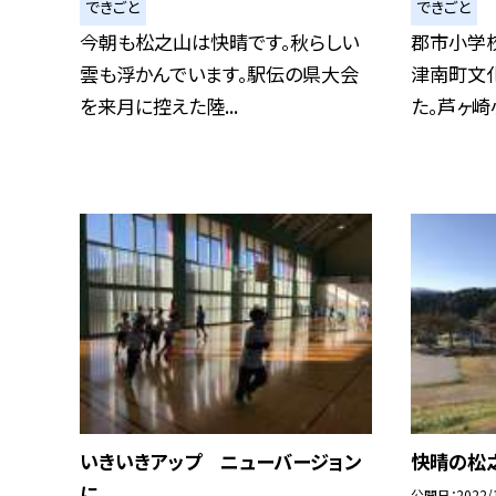
できごと
できごと
今朝も松之山は快晴です。秋らしい
郡市小学
雲も浮かんでいます。駅伝の県大会
津南町文
を来月に控えた陸...
た。芦ヶ崎小
いきいきアップ ニューバージョン
快晴の松
に
公開日
2022/