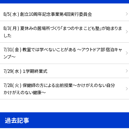
8/5( 水 ) 創立10周年記念事業第4回実行委員会
8/3( 月 ) 夏休みの居場所づくり「まつのやま こども塾」が始まりま
した
7/31( 金 ) 教室では学べないことがある ～アウトドア部 宿泊キャ
ンプ～
7/29( 水 ) １学期終業式
7/28( 火 ) 保健師の方による出前授業～かけがえのない自分
かけがえのない健康～
過去記事