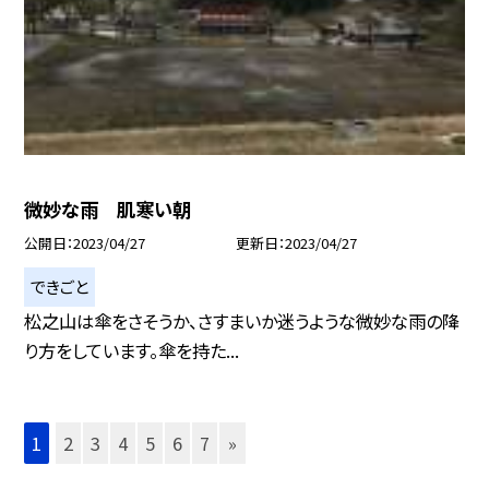
微妙な雨 肌寒い朝
公開日
2023/04/27
更新日
2023/04/27
できごと
松之山は傘をさそうか、さすまいか迷うような微妙な雨の降
り方をしています。傘を持た...
1
2
3
4
5
6
7
»