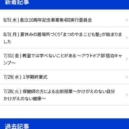
新着記事
8/5( 水 ) 創立10周年記念事業第4回実行委員会
8/3( 月 ) 夏休みの居場所づくり「まつのやま こども塾」が始まりま
した
7/31( 金 ) 教室では学べないことがある ～アウトドア部 宿泊キャ
ンプ～
7/29( 水 ) １学期終業式
7/28( 火 ) 保健師の方による出前授業～かけがえのない自分
かけがえのない健康～
過去記事