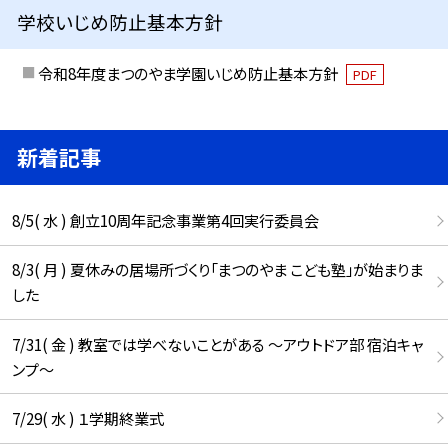
学校いじめ防止基本方針
令和8年度まつのやま学園いじめ防止基本方針
PDF
新着記事
8/5( 水 ) 創立10周年記念事業第4回実行委員会
8/3( 月 ) 夏休みの居場所づくり「まつのやま こども塾」が始まりま
した
7/31( 金 ) 教室では学べないことがある ～アウトドア部 宿泊キャ
ンプ～
7/29( 水 ) １学期終業式