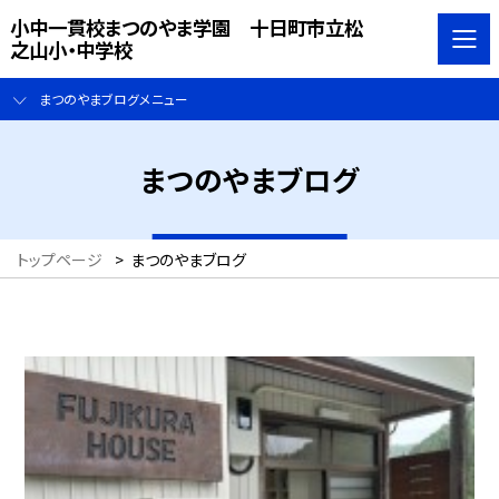
小中一貫校まつのやま学園 十日町市立松
之山小・中学校
まつのやまブログメニュー
まつのやまブログ
トップページ
>
まつのやまブログ