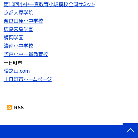
第10回小中一貫教育小規模校全国サミット
京都大原学院
奈良田原小中学校
広島宮島学園
鏡岡学園
濃南小中学校
阿戸小中一貫教育校
十日町市
松之山.com
十日町市ホームページ
RSS