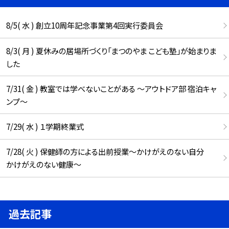
8/5( 水 ) 創立10周年記念事業第4回実行委員会
8/3( 月 ) 夏休みの居場所づくり「まつのやま こども塾」が始まりま
した
7/31( 金 ) 教室では学べないことがある ～アウトドア部 宿泊キャ
ンプ～
7/29( 水 ) １学期終業式
7/28( 火 ) 保健師の方による出前授業～かけがえのない自分
かけがえのない健康～
過去記事