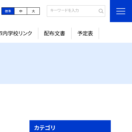
標準
中
大
市内学校リンク
配布文書
予定表
カテゴリ