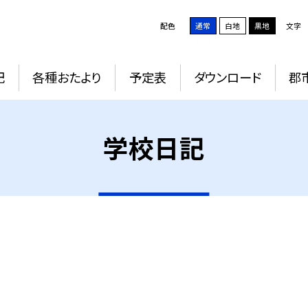
配色
通常
白地
黒地
文字
記
各種おたより
予定表
ダウンロード
郡
学校日記