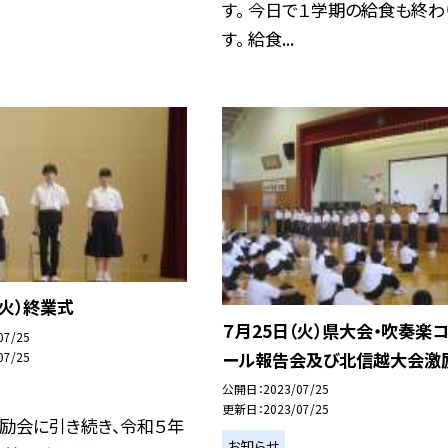
す。 今日で１学期の給食も終わ
す。 給食...
（火）終業式
７月25日（火）県大会・吹奏楽
07/25
ール報告会及び北信越大会激
07/25
公開日
2023/07/25
更新日
2023/07/25
励会に引き続き、令和５年
お知らせ