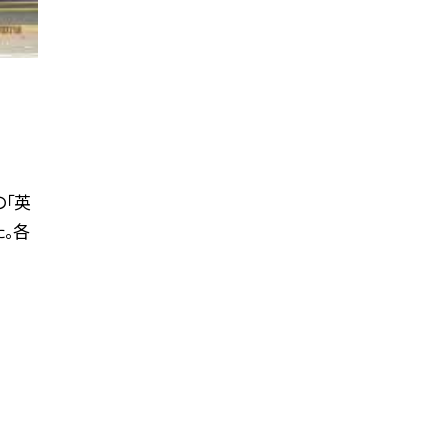
の「英
。各