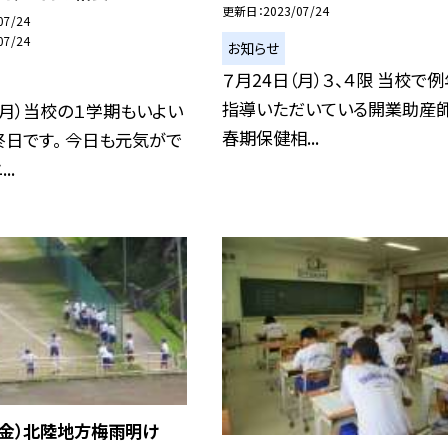
更新日
2023/07/24
07/24
07/24
お知らせ
７月24日（月）３、４限 当校で
指導いただいている開業助産師
（月）当校の１学期もいよい
春期保健相...
日です。 今日も元気がで
..
（金）北陸地方梅雨明け