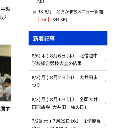
KB)
、中越
R8-6月 とおかまちメニュー新聞
及び
(344 KB)
PDF
新着記事
8/6( 木 ) ８月６日（木） 北信越中
学校総合競技大会の結果
8/3( 月 ) ８月２日（日） 大井田ま
つり
8/3( 月 ) ８月１日（土） 全国大井
田同族会「大井田一族の日」
に関す
7/29( 水 ) ７月29日（水） １学期最