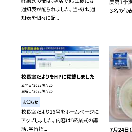
終業式の後は、学活です。生徒には
度第１学
通知表が配られました。 当校は、通
３名の代表生
知表を個々に配...
校長室だよりをHPに掲載しました
公開日
2023/07/25
更新日
2023/07/25
お知らせ
校長室だより16号をホームページに
アップしました。 内容は「終業式の講
話、学習指...
７月24日