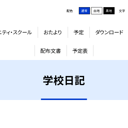
配色
通常
白地
黒地
文字
ニティ・スクール
おたより
予定
ダウンロード
配布文書
予定表
学校日記