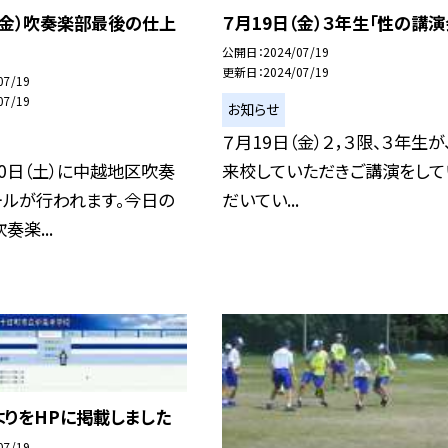
（金）吹奏楽部最後の仕上
７月19日（金）３年生「性の講演
公開日
2024/07/19
更新日
2024/07/19
07/19
07/19
お知らせ
７月19日（金）２，３限、３年生が
0日（土）に中越地区吹奏
来校していただきご講演をして
ールが行われます。今日の
だいてい...
奏楽...
よりをHPに掲載しました
07/19