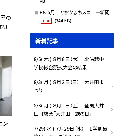
KB)
R8-6月 とおかまちメニュー新聞
学習の
(344 KB)
PDF
度初
新着記事
8/6( 木 ) ８月６日（木） 北信越中
学校総合競技大会の結果
8/3( 月 ) ８月２日（日） 大井田ま
つり
8/3( 月 ) ８月１日（土） 全国大井
田同族会「大井田一族の日」
コン
7/29( 水 ) ７月29日（水） １学期最