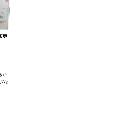
板更
版が
ぎな