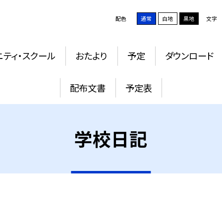
配色
通常
白地
黒地
文字
ニティ・スクール
おたより
予定
ダウンロード
配布文書
予定表
学校日記