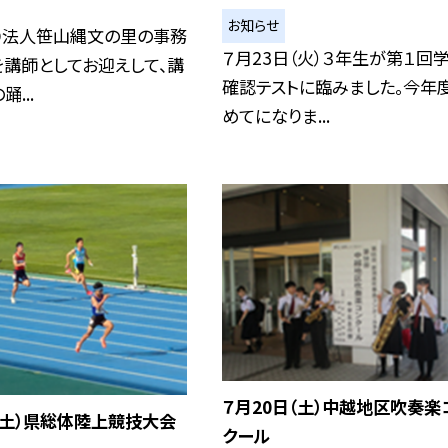
お知らせ
PO法人笹山縄文の里の事務
７月23日（火）３年生が第１回
講師としてお迎えして、講
確認テストに臨みました。今年
...
めてになりま...
７月20日（土）中越地区吹奏楽
（土）県総体陸上競技大会
クール