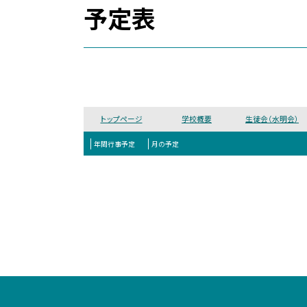
予定表
トップページ
学校概要
生徒会（水明会）
年間行事予定
月の予定