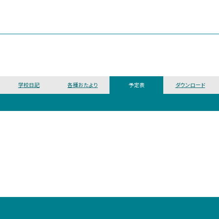
学校日記
各種おたより
予定表
ダウンロード