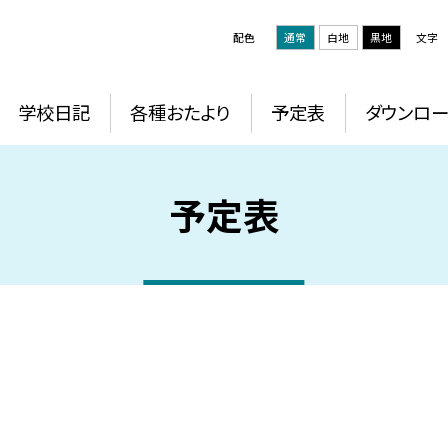
配色
通常
白地
黒地
文字
学校日記
各種おたより
予定表
ダウンロー
予定表