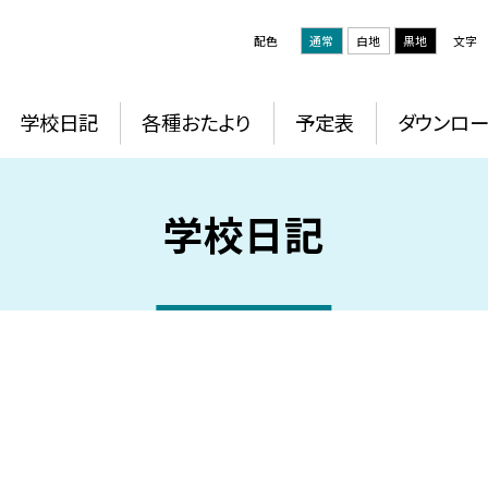
配色
通常
白地
黒地
文字
学校日記
各種おたより
予定表
ダウンロー
学校日記