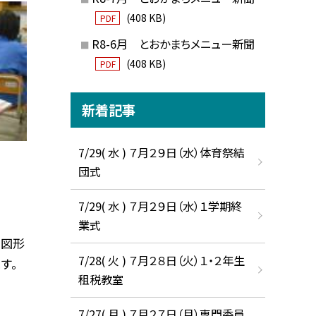
(408 KB)
PDF
R8-6月 とおかまちメニュー新聞
(408 KB)
PDF
新着記事
7/29( 水 ) ７月２９日（水）体育祭結
団式
7/29( 水 ) ７月２９日（水）１学期終
業式
、図形
7/28( 火 ) ７月２８日（火）１・２年生
す。
租税教室
7/27( 月 ) ７月２７日（月）専門委員