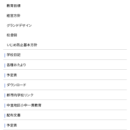
教育目標
経営方針
グランドデザイン
校舎図
いじめ防止基本方針
学校日記
各種おたより
予定表
ダウンロード
郡市内学校リンク
中里地区小中一貫教育
配布文書
予定表