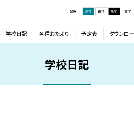
配色
通常
白地
黒地
文字
学校日記
各種おたより
予定表
ダウンロー
学校日記