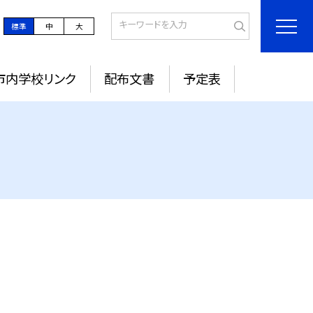
標準
中
大
市内学校リンク
配布文書
予定表