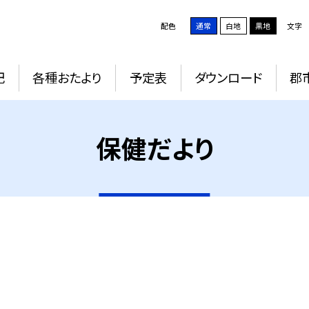
配色
通常
白地
黒地
文字
記
各種おたより
予定表
ダウンロード
郡
保健だより