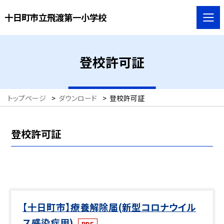
十日町市立飛渡第一小学校
登校許可証
トップページ
>
ダウンロード
>
登校許可証
登校許可証
【十日町市】療養解除届(新型コロナウイル
ス感染症用)
PDF