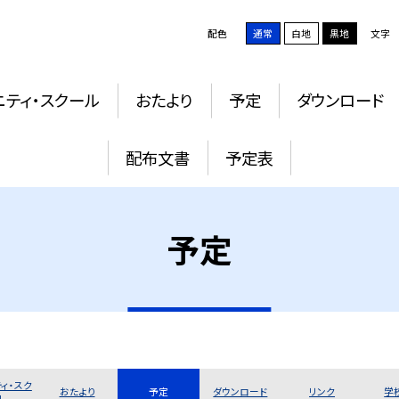
配色
通常
白地
黒地
文字
ニティ・スクール
おたより
予定
ダウンロード
配布文書
予定表
予定
ィ・スク
おたより
予定
ダウンロード
リンク
学
ル