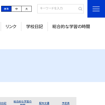
標準
中
大
リンク
学校日記
総合的な学習の時間
総合的な学習の
校日記
配布文書
予定表
時間