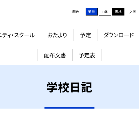
配色
通常
白地
黒地
文字
ニティ・スクール
おたより
予定
ダウンロード
配布文書
予定表
学校日記