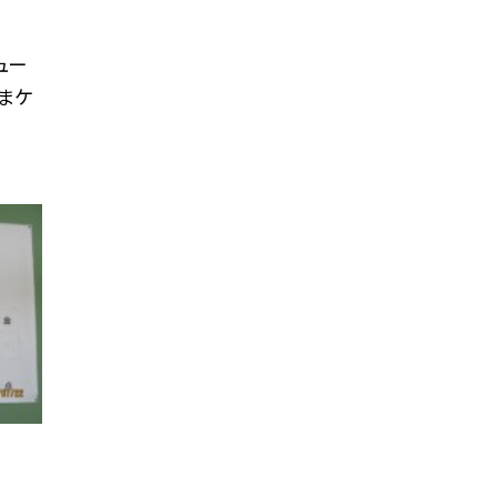
ュー
ごまケ