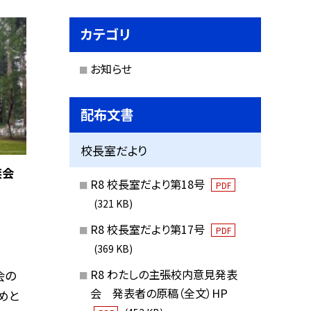
カテゴリ
お知らせ
配布文書
校長室だより
族会
R8 校長室だより第18号
PDF
(321 KB)
R8 校長室だより第17号
PDF
(369 KB)
R8 わたしの主張校内意見発表
会の
会 発表者の原稿（全文）HP
めと