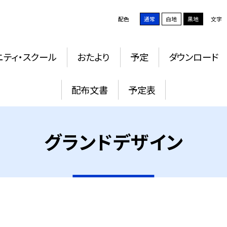
配色
通常
白地
黒地
文字
ニティ・スクール
おたより
予定
ダウンロード
配布文書
予定表
グランドデザイン