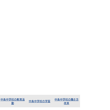
中条中学校の教育活
中条中学校の働き方
中条中学校の学習
動
改革