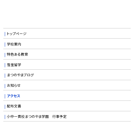
トップページ
学校案内
特色ある教育
雪里留学
まつのやまブログ
お知らせ
アクセス
配布文書
小中一貫校まつのやま学園 行事予定