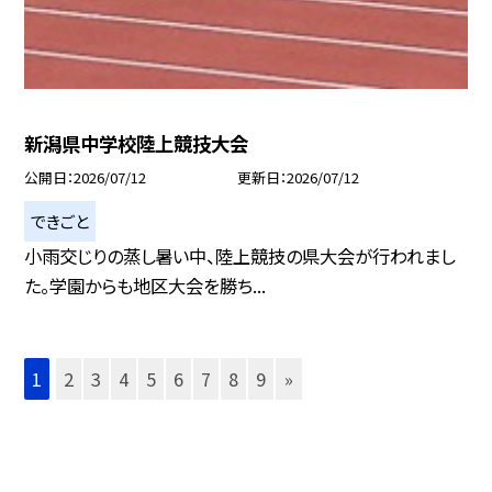
新潟県中学校陸上競技大会
公開日
2026/07/12
更新日
2026/07/12
できごと
小雨交じりの蒸し暑い中、陸上競技の県大会が行われまし
た。学園からも地区大会を勝ち...
1
2
3
4
5
6
7
8
9
»