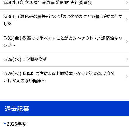
8/5( 水 ) 創立10周年記念事業第4回実行委員会
8/3( 月 ) 夏休みの居場所づくり「まつのやま こども塾」が始まりま
した
7/31( 金 ) 教室では学べないことがある ～アウトドア部 宿泊キャ
ンプ～
7/29( 水 ) １学期終業式
7/28( 火 ) 保健師の方による出前授業～かけがえのない自分
かけがえのない健康～
過去記事
2026年度