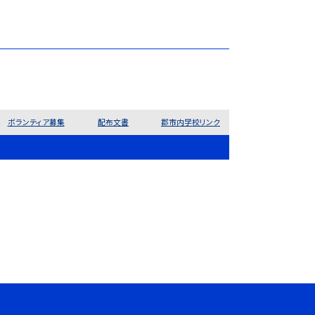
ボランティア募集
配布文書
郡市内学校リンク