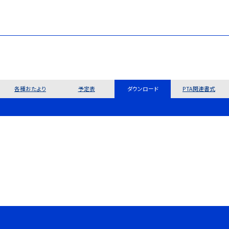
各種おたより
予定表
ダウンロード
PTA関連書式