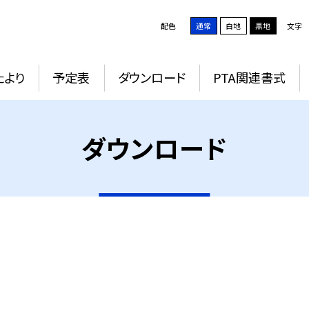
配色
通常
白地
黒地
文字
たより
予定表
ダウンロード
PTA関連書式
ダウンロード