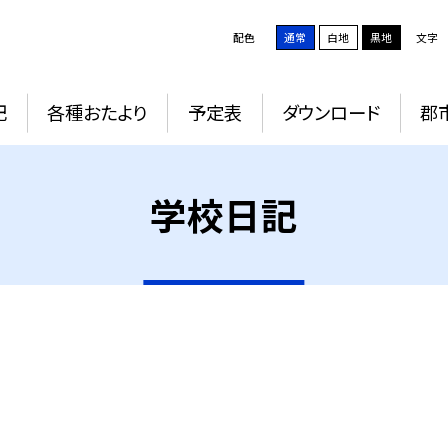
配色
通常
白地
黒地
文字
記
各種おたより
予定表
ダウンロード
郡
学校日記