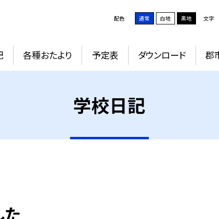
配色
通常
白地
黒地
文字
記
各種おたより
予定表
ダウンロード
郡
学校日記
した