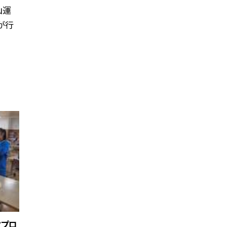
山運
が行
クプロ