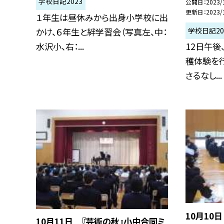
学校日記2023
公開日
2023/
更新日
2023/
１年生は昼休みから出身小学校に出
かけ、６年生と絆学習会（写真左、中：
学校日記20
水沢小、右：...
12日午後
穫体験を行
さるなし...
10月10
10月11日 『芸術の秋』小中合同ミ