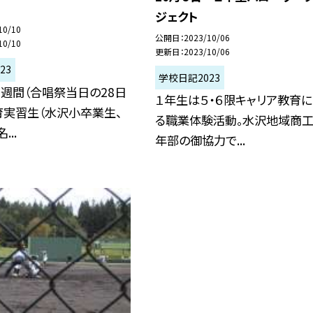
ジェクト
10/10
公開日
2023/10/06
10/10
更新日
2023/10/06
23
学校日記2023
週間（合唱祭当日の28日
１年生は５・６限キャリア教育
育実習生（水沢小卒業生、
る職業体験活動。水沢地域商
...
年部の御協力で...