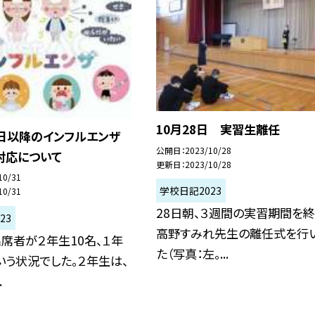
10月28日 実習生離任
1日以降のインフルエンザ
公開日
2023/10/28
対応について
更新日
2023/10/28
10/31
学校日記2023
10/31
28日朝、３週間の実習期間を
23
高野すみれ先生の離任式を行
出席者が２年生10名、１年
た（写真：左。...
いう状況でした。２年生は、
.