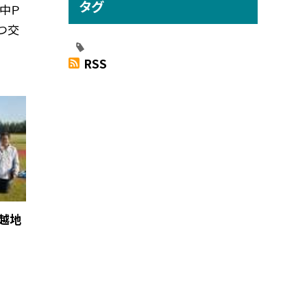
タグ
小中Ｐ
つ交
RSS
中越地