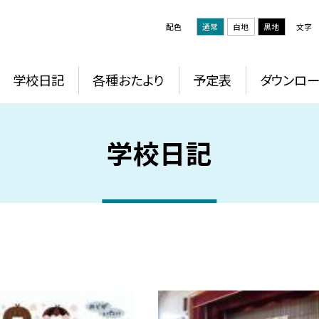
配色
通常
白地
黒地
文字
学校日記
各種おたより
予定表
ダウンロー
学校日記