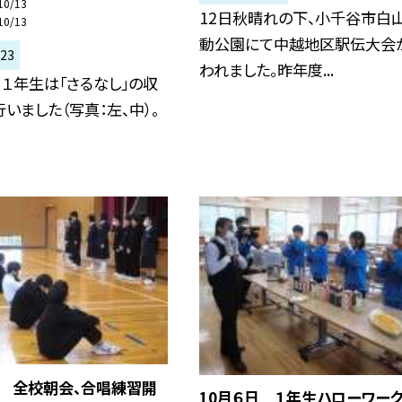
10/13
12日秋晴れの下、小千谷市白
10/13
動公園にて中越地区駅伝大会
23
われました。昨年度...
、１年生は「さるなし」の収
いました（写真：左、中）。
日 全校朝会、合唱練習開
10月６日 １年生ハローワー