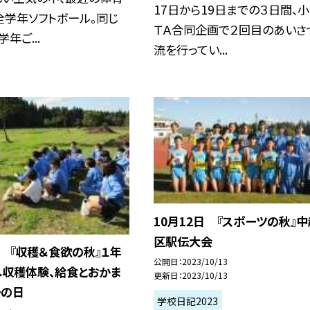
17日から19日までの３日間、
全学年ソフトボール。同じ
ＴＡ合同企画で２回目のあいさ
年ご...
流を行ってい...
10月12日 『スポーツの秋』
区駅伝大会
日 『収穫＆食欲の秋』１年
公開日
2023/10/13
し収穫体験、給食とおかま
更新日
2023/10/13
ーの日
学校日記2023