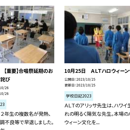
日 【重要】合唱祭延期のお
10月25日 ＡＬＴハロウィー
お詫び
公開日
2023/10/25
更新日
2023/10/25
10/26
10/26
学校日記2023
23
ＡＬＴのアリッサ先生は、ハワイ
、２年生の複数名が発熱、
れの明るく陽気な先生。本場の
調不良等で早退しました。
ウィーン文化を...