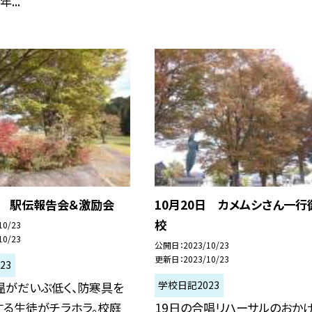
...
日 駅伝報告会＆激励会
10月20日 カメムシさん一行
校
10/23
10/23
公開日
2023/10/23
更新日
2023/10/23
23
学校日記2023
温がだいぶ低く、防寒具を
する生徒がチラホラ。校庭
19日の合唱リハーサルのおかげ