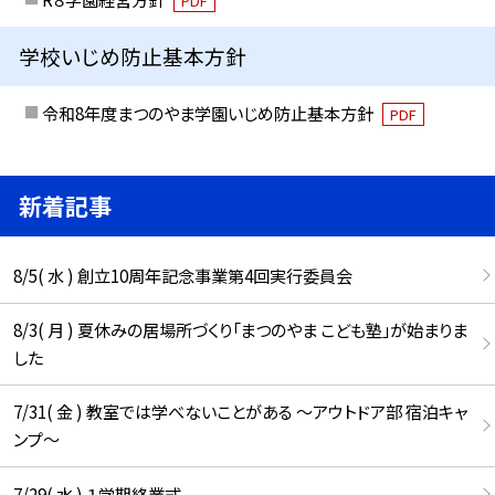
PDF
学校いじめ防止基本方針
令和8年度まつのやま学園いじめ防止基本方針
PDF
新着記事
8/5( 水 ) 創立10周年記念事業第4回実行委員会
8/3( 月 ) 夏休みの居場所づくり「まつのやま こども塾」が始まりま
した
7/31( 金 ) 教室では学べないことがある ～アウトドア部 宿泊キャ
ンプ～
7/29( 水 ) １学期終業式