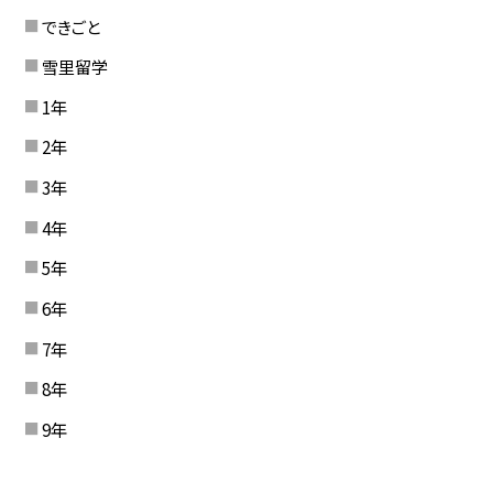
できごと
雪里留学
1年
2年
3年
4年
5年
6年
7年
8年
9年