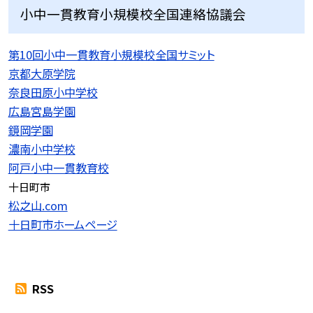
小中一貫教育小規模校全国連絡協議会
第10回小中一貫教育小規模校全国サミット
京都大原学院
奈良田原小中学校
広島宮島学園
鏡岡学園
濃南小中学校
阿戸小中一貫教育校
十日町市
松之山.com
十日町市ホームページ
RSS