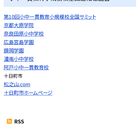
第10回小中一貫教育小規模校全国サミット
京都大原学院
奈良田原小中学校
広島宮島学園
鏡岡学園
濃南小中学校
阿戸小中一貫教育校
十日町市
松之山.com
十日町市ホームページ
RSS