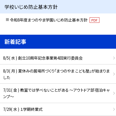
学校いじめ防止基本方針
令和8年度まつのやま学園いじめ防止基本方針
PDF
新着記事
8/5( 水 ) 創立10周年記念事業第4回実行委員会
8/3( 月 ) 夏休みの居場所づくり「まつのやま こども塾」が始まりま
した
7/31( 金 ) 教室では学べないことがある ～アウトドア部 宿泊キャ
ンプ～
7/29( 水 ) １学期終業式