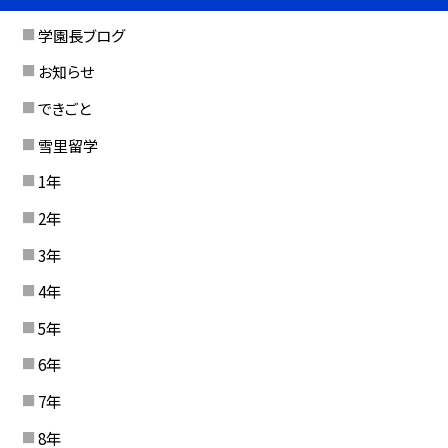
学園長ブログ
お知らせ
できごと
雪里留学
1年
2年
3年
4年
5年
6年
7年
8年