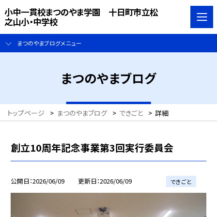
小中一貫校まつのやま学園 十日町市立松
之山小・中学校
まつのやまブログメニュー
まつのやまブログ
トップページ
>
まつのやまブログ
>
できごと
>
詳細
創立10周年記念事業第3回実行委員会
公開日
2026/06/09
更新日
2026/06/09
できごと