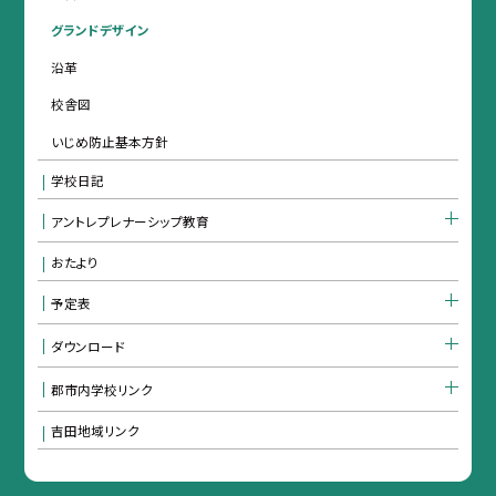
グランドデザイン
沿革
校舎図
いじめ防止基本方針
学校日記
アントレプレナーシップ教育
おたより
予定表
ダウンロード
郡市内学校リンク
吉田地域リンク