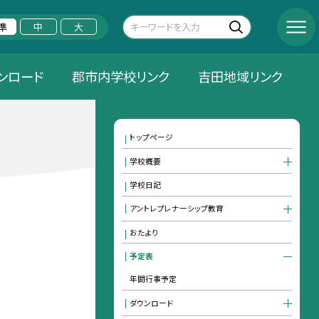
準
中
大
ンロード
郡市内学校リンク
吉田地域リンク
トップページ
学校概要
学校日記
アントレプレナーシップ教育
おたより
予定表
年間行事予定
ダウンロード