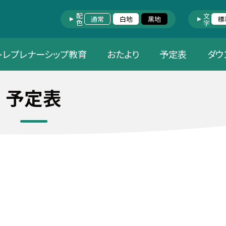
配色
文字
通常
白地
黒地
標
トレプレナーシップ教育
おたより
予定表
ダウ
予定表