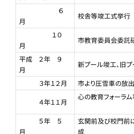
６
校舎等竣工式挙行
月
１０
市教育委員会委託研
月
平成 ２年 ９
新プール竣工、旧プ
月
３年１２月
市より圧雪車の放出
心の教育フォーラム
４年１１月
５年 ５
玄関前及び校門前に
月