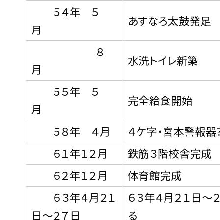
５４年 ５
あすなろ太鼓発足
月
８
水洗トイレ新築
月
５５年 ５
完全給食開始
月
５８年 ４月
４ケ字・宮本警報器
６１年１２月
鉄筋３階校舎完成
６２年１２月
体育館完成
６３年４月２１
６３年４月２１日〜
日〜２７日