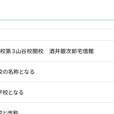
学校第３山谷校開校 酒井銀次郎宅借館
校の名称となる
学校となる
校と改称