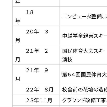
年
１８
コンピュータ整備、
年
２０年 ３
中越学童親善スキ
月
２１年 ２
国民体育大会スキー
月
演技
２１年 ９
第６４回国民体育大
月
２２年 ８月
校舎前の花壇の造
２３年１１月
グラウンド改修工