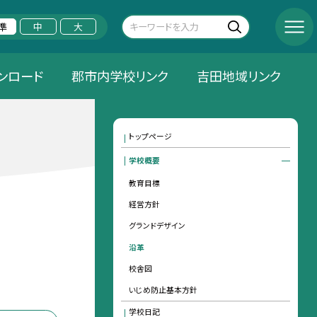
準
中
大
ンロード
郡市内学校リンク
吉田地域リンク
トップページ
学校概要
教育目標
経営方針
グランドデザイン
沿革
校舎図
いじめ防止基本方針
学校日記