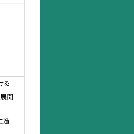
ける
を展開
に造