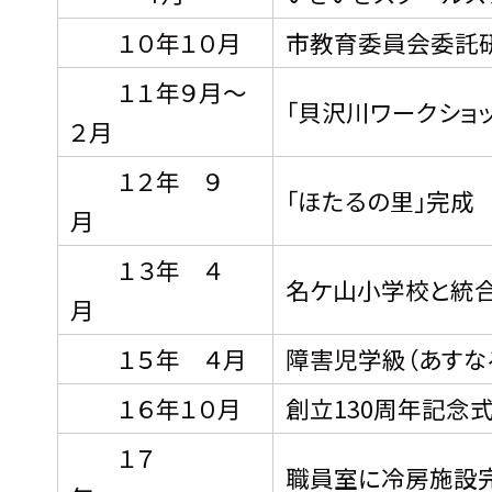
１０年１０月
市教育委員会委託
１１年９月〜
「貝沢川ワークショ
２月
１２年 ９
「ほたるの里」完成
月
１３年 ４
名ケ山小学校と統
月
１５年 ４月
障害児学級（あすな
１６年１０月
創立130周年記念
１７
職員室に冷房施設