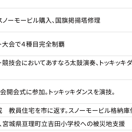
スノーモービル購入、国旗掲揚塔修理
ー大会で４種目完全制覇
競技会においてあすなろ太鼓演奏、トッキッキダ
会開会式に参加。トッキッキダンスを演技。
成 教員住宅を市に返す。スノーモービル格納庫
事、宮城県亘理町立吉田小学校への被災地支援