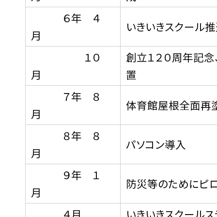
６年 ４
いきいきスクール推
月
１０
創立１２０周年記念
月
７年 ８
体育館屋根全面再塗
月
８年 ８
パソコン導入
月
９年 １
防災等のためにピロ
月
４月
いきいきスクールス