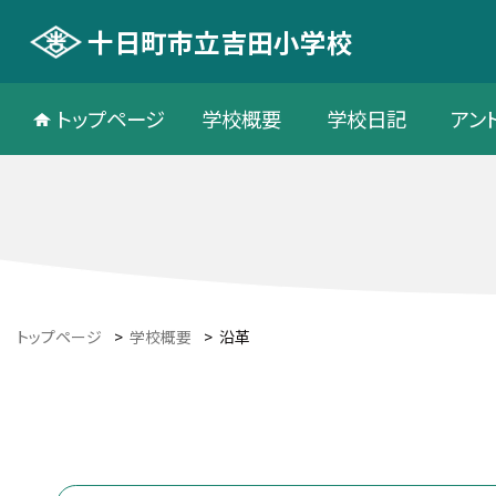
十日町市立吉田小学校
トップページ
学校概要
学校日記
アン
トップページ
>
学校概要
>
沿革