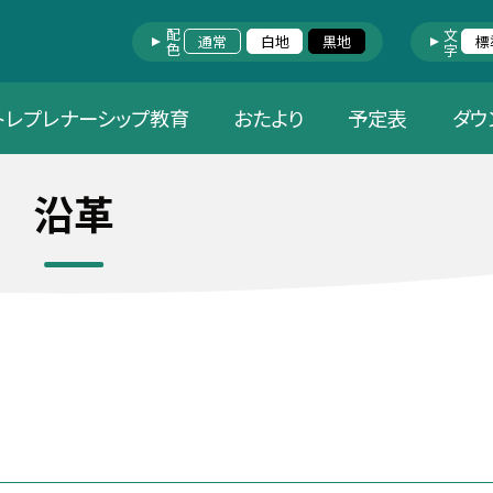
配色
文字
通常
白地
黒地
標
トレプレナーシップ教育
おたより
予定表
ダウ
沿革