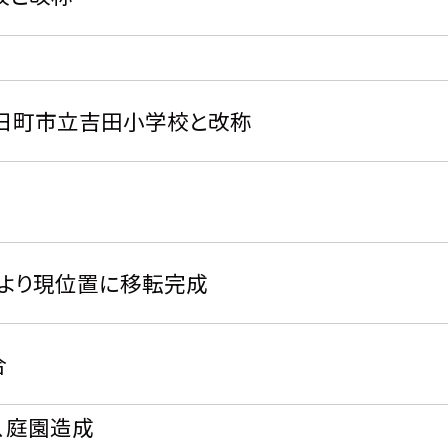
十日町市立吉田小学校と改称
より現位置に移転完成
合
、庭園造成