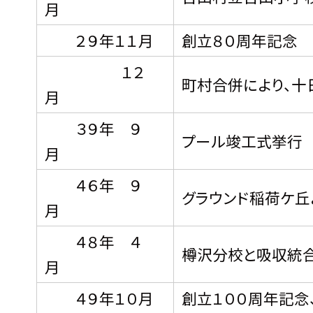
月
２９年１１月
創立８０周年記念
１２
町村合併により、
月
３９年 ９
プール竣工式挙行
月
４６年 ９
グラウンド稲荷ケ丘
月
４８年 ４
樽沢分校と吸収統
月
４９年１０月
創立１００周年記念