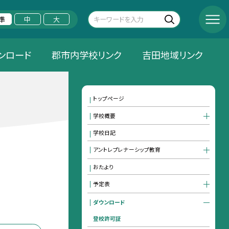
準
中
大
ンロード
郡市内学校リンク
吉田地域リンク
トップページ
学校概要
学校日記
アントレプレナーシップ教育
おたより
予定表
ダウンロード
登校許可証