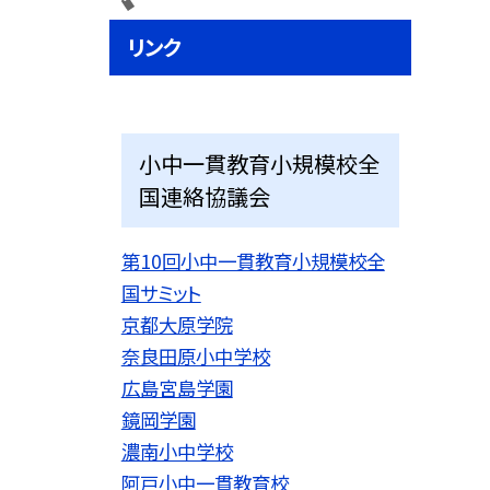
リンク
小中一貫教育小規模校全
国連絡協議会
第10回小中一貫教育小規模校全
国サミット
京都大原学院
奈良田原小中学校
広島宮島学園
鏡岡学園
濃南小中学校
阿戸小中一貫教育校