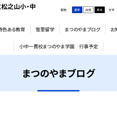
松之山小・中
配色
通常
白地
黒地
文字
特色ある教育
雪里留学
まつのやまブログ
お
小中一貫校まつのやま学園 行事予定
まつのやまブログ