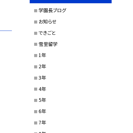
学園長ブログ
お知らせ
できごと
雪里留学
1年
2年
3年
4年
5年
6年
7年