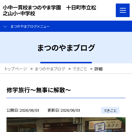
小中一貫校まつのやま学園 十日町市立松
之山小・中学校
まつのやまブログメニュー
まつのやまブログ
トップページ
>
まつのやまブログ
>
できごと
>
詳細
修学旅行〜無事に解散〜
公開日
2026/06/03
更新日
2026/06/03
できごと