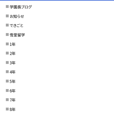
学園長ブログ
お知らせ
できごと
雪里留学
1年
2年
3年
4年
5年
6年
7年
8年