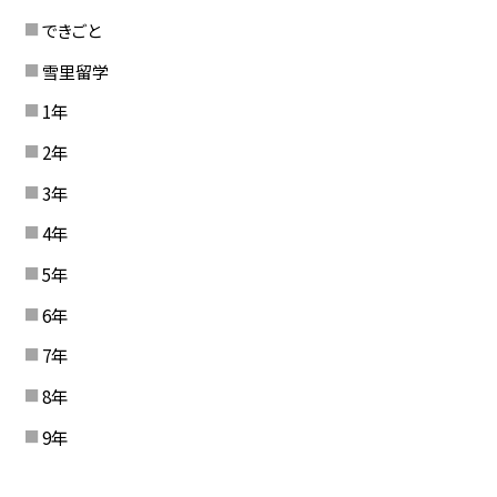
できごと
雪里留学
1年
2年
3年
4年
5年
6年
7年
8年
9年