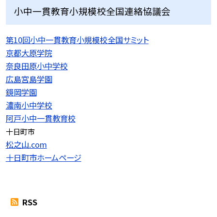
小中一貫教育小規模校全国連絡協議会
第10回小中一貫教育小規模校全国サミット
京都大原学院
奈良田原小中学校
広島宮島学園
鏡岡学園
濃南小中学校
阿戸小中一貫教育校
十日町市
松之山.com
十日町市ホームページ
RSS