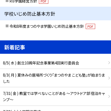
R８学園経営方針
PDF
学校いじめ防止基本方針
令和8年度まつのやま学園いじめ防止基本方針
PDF
新着記事
8/5( 水 ) 創立10周年記念事業第4回実行委員会
8/3( 月 ) 夏休みの居場所づくり「まつのやま こども塾」が始まりま
した
7/31( 金 ) 教室では学べないことがある ～アウトドア部 宿泊キャ
ンプ～