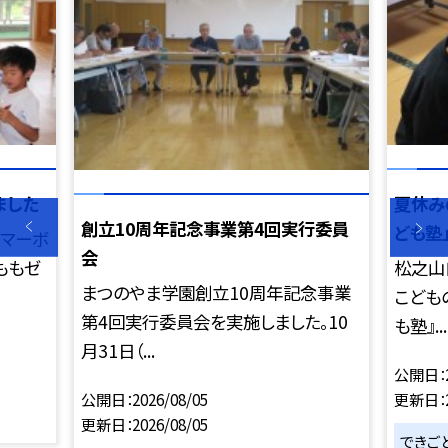
ました
夏休み
創立10周年記念事業第4回実行委員
ども塾
のマーボ
会
ももゼ
松之山
まつのやま学園創立10周年記念事業
こども
第4回実行委員会を実施しました。10
も塾』...
月31日（...
公開日
更新日
公開日
2026/08/05
更新日
2026/08/05
できご