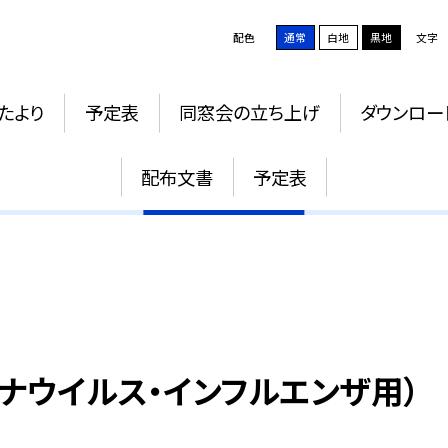
配色
通常
白地
黒地
文字
たより
予定表
同窓会の立ち上げ
ダウンロー
療養解除届
配布文書
予定表
ナウイルス・インフルエンザ用）