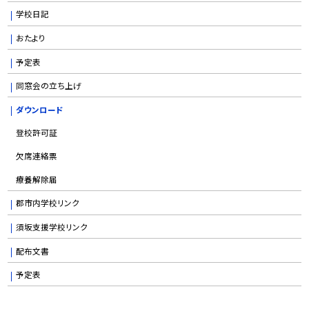
学校日記
おたより
予定表
同窓会の立ち上げ
ダウンロード
登校許可証
欠席連絡票
療養解除届
郡市内学校リンク
須坂支援学校リンク
配布文書
予定表