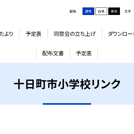
配色
通常
白地
黒地
文字
たより
予定表
同窓会の立ち上げ
ダウンロー
配布文書
予定表
十日町市小学校リンク